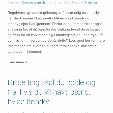
Skrevet af
Carsten Warnich
d.
15. januar 2016
. Kategori:
Nyheder
Regelmæssige tandlægebesøg er fuldstændig essentielle,
når der kommer til at opretholde en sund mund- og
tandhygiejne livet igennem. Derfor er du som forælder også
ansvarlig for, at dit barn forstår vigtigheden af disse besøg,
og frem for alt kan lægge sig i tandlægestolen uden frygt. Er
du i tvivl om, hvordan du opnår dette? Læs med her for mere
information om hvordan du som forælder skal italesætte
tandlægen i hjemmet.
Læs mere »
Disse ting skal du holde dig
fra, hvis du vil have pæne,
hvide tænder