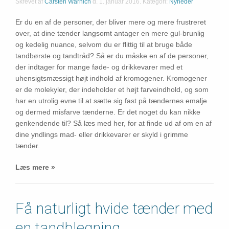
Skrevet af
Carsten Warnich
d.
1. januar 2016
. Kategori:
Nyheder
Er du en af de personer, der bliver mere og mere frustreret
over, at dine tænder langsomt antager en mere gul-brunlig
og kedelig nuance, selvom du er flittig til at bruge både
tandbørste og tandtråd? Så er du måske en af de personer,
der indtager for mange føde- og drikkevarer med et
uhensigtsmæssigt højt indhold af kromogener. Kromogener
er de molekyler, der indeholder et højt farveindhold, og som
har en utrolig evne til at sætte sig fast på tændernes emalje
og dermed misfarve tænderne. Er det noget du kan nikke
genkendende til? Så læs med her, for at finde ud af om en af
dine yndlings mad- eller drikkevarer er skyld i grimme
tænder.
Læs mere »
Få naturligt hvide tænder med
en tandblegning