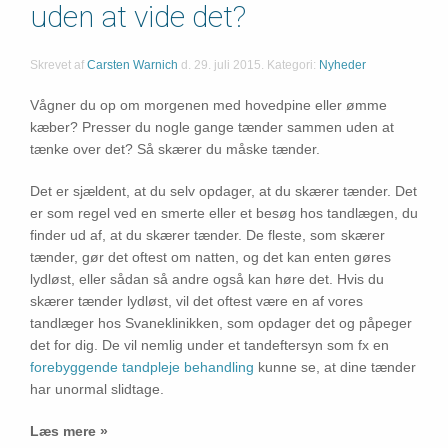
uden at vide det?
Skrevet af
Carsten Warnich
d.
29. juli 2015
. Kategori:
Nyheder
Vågner du op om morgenen med hovedpine eller ømme
kæber? Presser du nogle gange tænder sammen uden at
tænke over det? Så skærer du måske tænder.
Det er sjældent, at du selv opdager, at du skærer tænder. Det
er som regel ved en smerte eller et besøg hos tandlægen, du
finder ud af, at du skærer tænder. De fleste, som skærer
tænder, gør det oftest om natten, og det kan enten gøres
lydløst, eller sådan så andre også kan høre det. Hvis du
skærer tænder lydløst, vil det oftest være en af vores
tandlæger hos Svaneklinikken, som opdager det og påpeger
det for dig. De vil nemlig under et tandeftersyn som fx en
forebyggende tandpleje behandling
kunne se, at dine tænder
har unormal slidtage.
Læs mere »